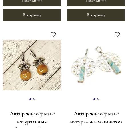
Подробнее
Подробнее
В корзину
В корзину
Авторские серьги с
Авторские серьги с
натуральным
натуральным ониксом