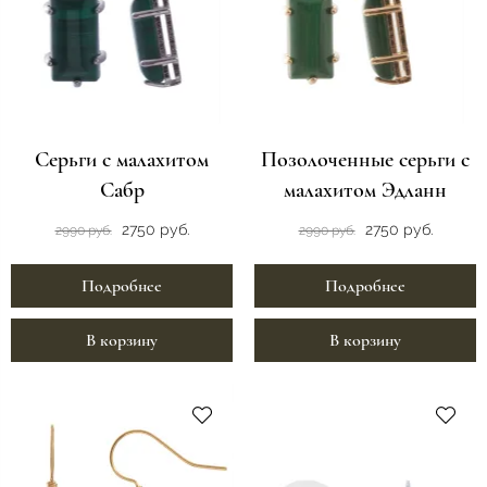
Серьги с малахитом
Позолоченные серьги с
Сабр
малахитом Эдланн
2750 руб.
2750 руб.
2990 руб.
2990 руб.
Подробнее
Подробнее
В корзину
В корзину