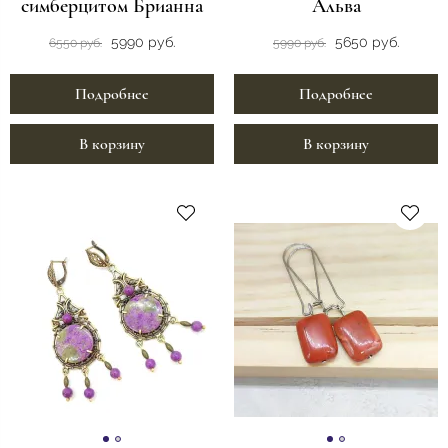
симберцитом Брианна
Альва
5990 руб.
5650 руб.
6550 руб.
5990 руб.
Подробнее
Подробнее
В корзину
В корзину