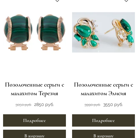
Позолоченные серьги с
Позолоченные серьги с
малахитом Терезия
малахитом Элисия
2850 руб.
3550 руб.
3050 руб.
3990 руб.
Подробнее
Подробнее
В корзину
В корзину