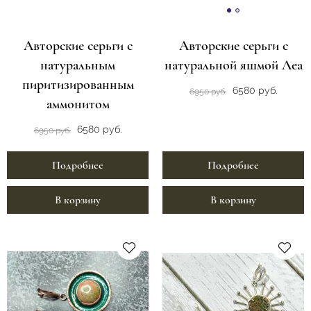
Авторские серьги с
Авторские серьги с
натуральным
натуральной яшмой Леа
пиритизированным
6580 руб.
6950 руб.
аммонитом
6580 руб.
6950 руб.
Подробнее
Подробнее
В корзину
В корзину