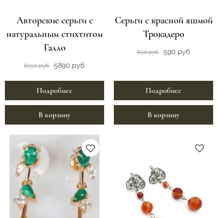
Авторские серьги с
Серьги с красной яшмой
натуральным стихтитом
Трокадеро
Галло
590 руб.
650 руб.
5890 руб.
6550 руб.
Подробнее
Подробнее
В корзину
В корзину