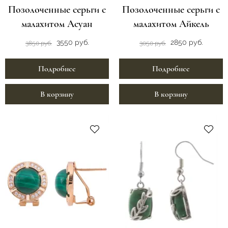
Позолоченные серьги с
Позолоченные серьги с
малахитом Асуан
малахитом Айкель
3550 руб.
2850 руб.
3850 руб.
3050 руб.
Подробнее
Подробнее
В корзину
В корзину