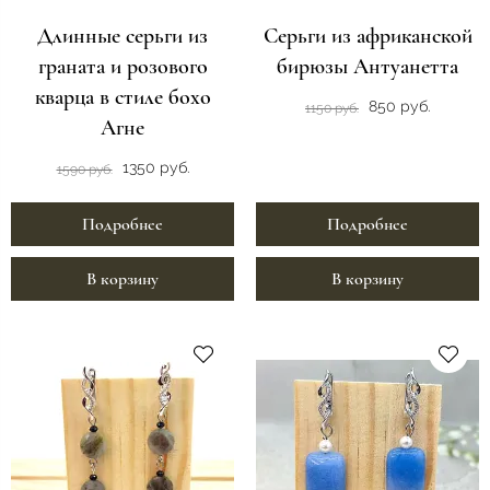
Длинные серьги из
Серьги из африканской
граната и розового
бирюзы Антуанетта
кварца в стиле бохо
850 руб.
1150 руб.
Агне
1350 руб.
1590 руб.
Подробнее
Подробнее
В корзину
В корзину