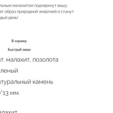
альным малахитом подчеркнут вашу
ят образ природной энергией и станут
дый день!
В корзину
Быстрый заказ
т. малахит, позолота
еленый
атуральный камень
*13 мм.
алахит