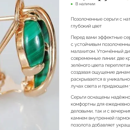
В наличии
Позолоченные серьги с на
глубокий цвет
Перед вами эффектные сер
с устойчивым позолоченн
малахитом. Утончённый ди
современные линии: две к
зелёного цвета переплета
создавая ощущение динами
раскрывается в уникальн
лучах света и придающем 
Серьги оснащены надёжной
комфортны для ежедневной
деловыми, так и с вечерн
камнем внутренней гармон
позолота добавляет украш