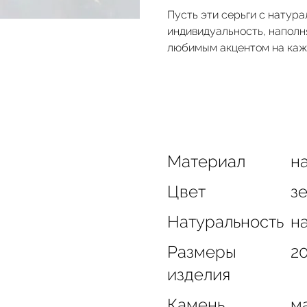
Пусть эти серьги с натур
индивидуальность, наполн
любимым акцентом на каж
Материал
на
Цвет
з
Натуральность
н
Размеры
20
изделия
Камень
м