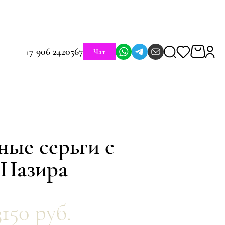
+7 906 2420567
Чат
ные серьги с
 Назира
3150 руб.