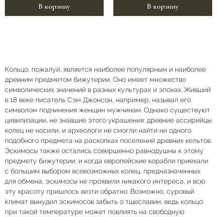
В корзину
В корзину
Кольцо, пожалуй, является наиболее популярным и наиболее
древним предметом бижутерии. Оно имеет множество
символических значений в разных культурах и эпохах. Живший
в 18 веке писатель Сэм Джонсон, например, называл его
символом подчинения женщин мужчинам. Однако существуют
цивилизации, не знавшие этого украшения: древние ассирийцы
колец не носили, и археологи не смогли найти ни одного
подобного предмета на раскопках поселений древних кельтов.
Эскимосы также остались совершенно равнодушны к этому
предмету бижутерии, и когда европейские корабли приехали
с большим выбором всевозможных колец, предназначенных
для обмена, эскимосы не проявили никакого интереса, и всю
эту красоту пришлось везти обратно. Возможно, суровый
климат вынудил эскимосов забыть о тщеславии, ведь кольцо
при такой температуре может повлиять на свободную