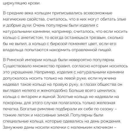
циркуляцию крови.
В средние века кольцам приписывались всевозможные
магические свойства, считалось, что в них могут обитать злые
и добрые духи. Очень популярны были изделия с
натуральными камнями, например, считалось, что если носить
кольцо с аметистом, то всегда останешься трезвым, сколько
бы не выпил, а кольцо с бирюзой поменяет цвет, если его
владельца попытаются накормить отравленной пищей.
В Римской империи кольца были невероятно популярны.
Существовало множество правил, согласно которым носилось
это украшение. Например, изделия с натуральными камнями
допускалось носить только на левой руке, если мужчина
надевал такое кольцо на правую руку, в глазах общества он
выглядел нелепо и женоподобно. Больше всего ценились
кольца с янтарем и яшмой. Золотые кольца не надевали на
похороны, для этого случая полагалось только железная
печатка. Богатые римляне подбирали их себе по сезону –
тонкие летом и массивные зимой. Популярны были
специальные кольца, которые одевались на день рождения.
Замужние дамы носили колечки с маленьким ключиком –