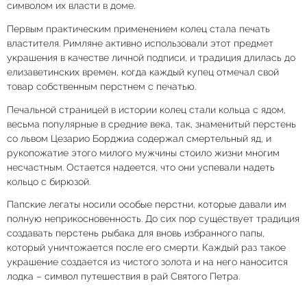
символом их власти в доме.
Первым практическим применением колец стала печать
властителя. Римляне активно использовали этот предмет
украшения в качестве личной подписи, и традиция длилась до
елизаветинских времен, когда каждый купец отмечал свой
товар собственным перстнем с печатью.
Печальной страницей в истории колец стали кольца с ядом,
весьма популярные в средние века, так, знаменитый перстень
со львом Цезарио Борджиа содержал смертельный яд, и
рукопожатие этого милого мужчины стоило жизни многим
несчастным. Остается надеется, что они успевали надеть
кольцо с бирюзой.
Папские легаты носили особые перстни, которые давали им
полную неприкосновенность. До сих пор существует традиция
создавать перстень рыбака для вновь избранного папы,
который уничтожается после его смерти. Каждый раз такое
украшение создается из чистого золота и на него наносится
лодка – символ путешествия в рай Святого Петра.