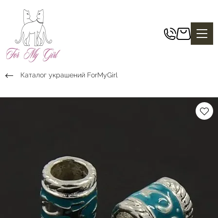
Каталог украшений ForMyGirl