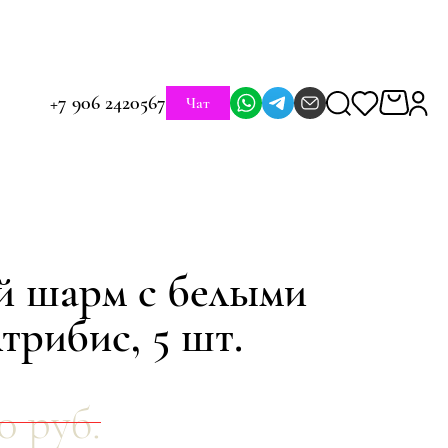
+7 906 2420567
Чат
й шарм с белыми
трибис, 5 шт.
0 руб.