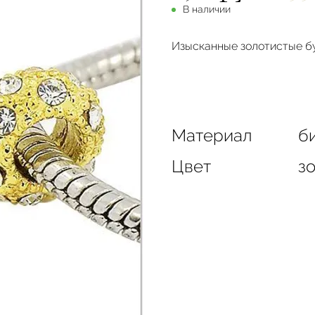
В наличии
Изысканные золотистые бу
Материал
би
Цвет
з