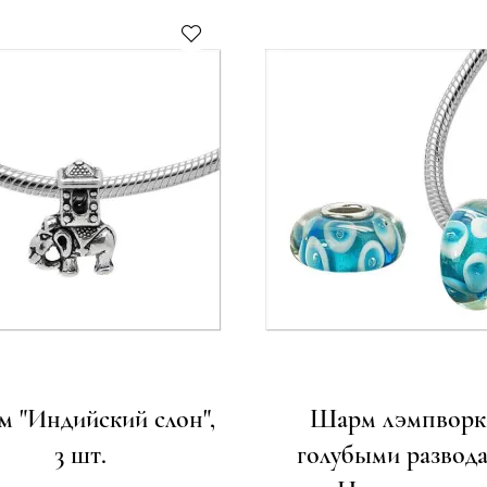
 "Индийский слон",
Шарм лэмпворк
3 шт.
голубыми развод