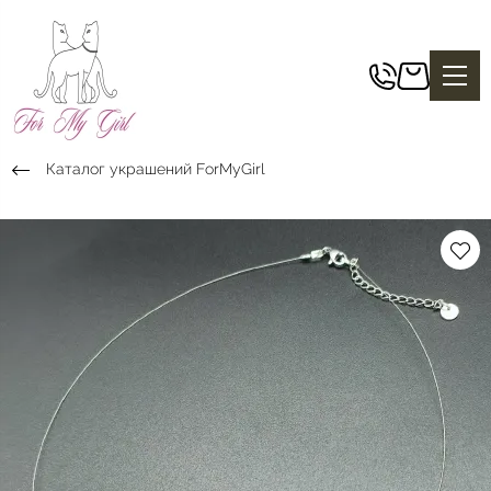
Каталог украшений ForMyGirl