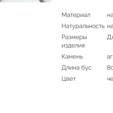
Материал
на
Натуральность
н
Размеры
Дл
изделия
Камень
аг
Длина бус
8
Цвет
ч