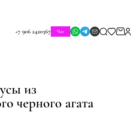
+7 906 2420567
Чат
усы из
го черного агата