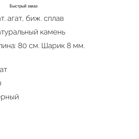
Быстрый заказ
т. агат, биж. сплав
атуральный камень
ина: 80 см. Шарик 8 мм.
ат
0
ерный