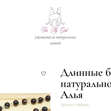
украшения из натуральных
камней
Длинные б
натурально
Алья
Артикул:
ABN296