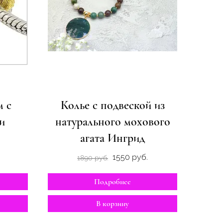
 с
Колье с подвеской из
и
натурального мохового
агата Ингрид
1550 руб.
1890 руб.
Подробнее
В корзину