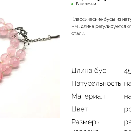
В наличии
Классические бусы из нат
мм., длина регулируется о
стали.
Длина бус
4
Натуральность
н
Материал
на
Цвет
р
Размеры
р