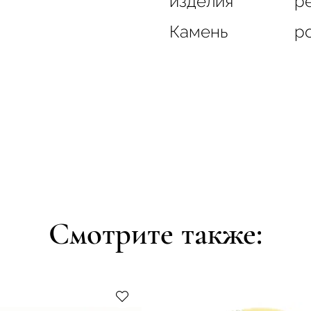
изделия
ре
Камень
р
Смотрите также: