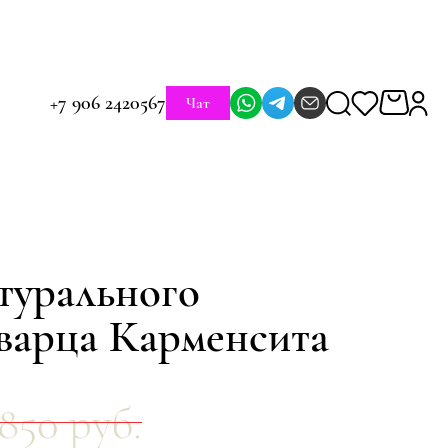
+7 906 2420567
Чат
турального
кварца Карменсита
850 руб.