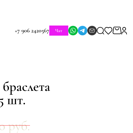
+7 906 2420567
Чат
 браслета
5 шт.
0 руб.