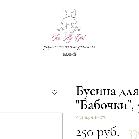
украшения из натуральных
камней
Бусина для
"Бабочки", 
Артикул:
РВ726
250 руб.
33