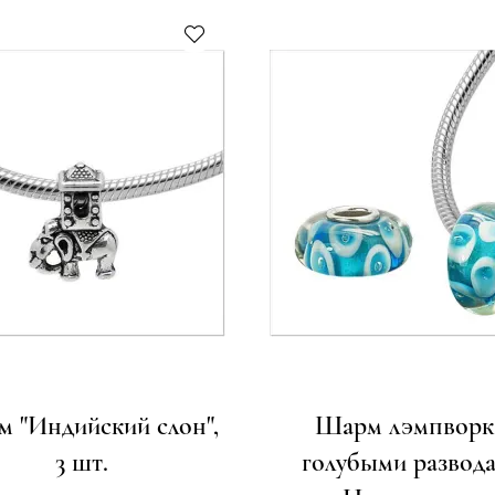
 "Индийский слон",
Шарм лэмпворк
3 шт.
голубыми развод