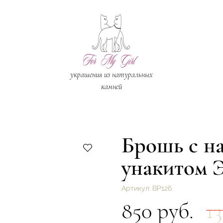
украшения из натуральных
камней
Брошь с н
унакитом Э
Артикул:
ВР126
850 руб.
1