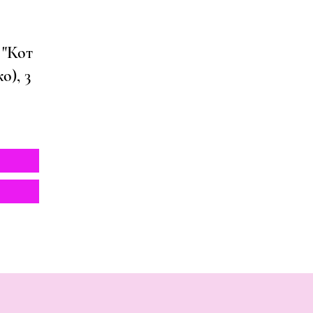
 "Кот
о), 3