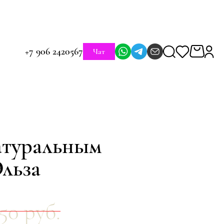
+7 906 2420567
Чат
атуральным
льза
350 руб.