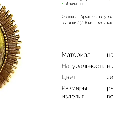
В наличии
Овальная брошь с натурал
вставки 25*18 мм., рисунок
Материал
на
Натуральность
н
Цвет
з
Размеры
ра
изделия
вс