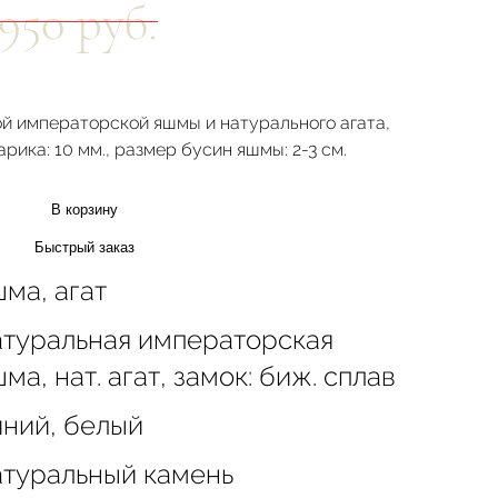
950 руб.
ой императорской яшмы и натурального агата,
рика: 10 мм., размер бусин яшмы: 2-3 см.
В корзину
Быстрый заказ
ма, агат
атуральная императорская
ма, нат. агат, замок: биж. сплав
иний, белый
атуральный камень