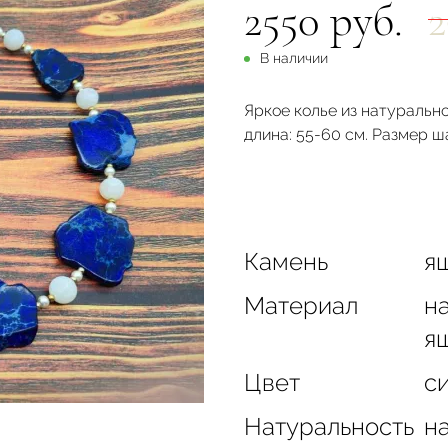
2550 руб.
2
В наличии
Яркое колье из натуральн
длина: 55-60 см. Размер ша
Камень
яш
Материал
н
яш
Цвет
с
Натуральность
н