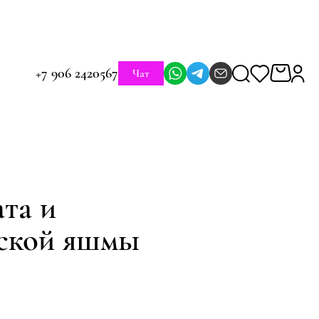
+7 906 2420567
Чат
ата и
ской яшмы