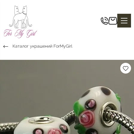
Каталог украшений ForMyGirl