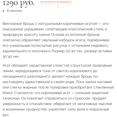
1290 руб.
1550 руб.
В наличии
Винтажная брошь с натуральным коричневым агатом — это
изысканное украшение, сочетающее классический стиль и
природную красоту камня. Основа из античной бронзы
элегантно обрамляет овальный кабошон агата, подчёркивая
его уникальный полосчатый рисунок с оттенками медового,
карамельного и молочного. Размер 50*40 мм., размер вставки
30*40 мм.
Агат обладает характерной слоистой структурой: природные
линии, чередующиеся тона от светло-коричневого до
насыщенного шоколадного, делают каждую брошь по-
настоящему единственной в своём роде. Лоск камня матовый
или слегка жирный, после полировки приобретает стеклянный
блеск. Считается, что коричневый агат — сильный защитный
талисман. Он помогает справляться со стрессом, придаёт
уверенность и спокойствие, оберегает от негативных мыслей
и жизненных трудностей, укрепляет силу воли и моральный
дух.