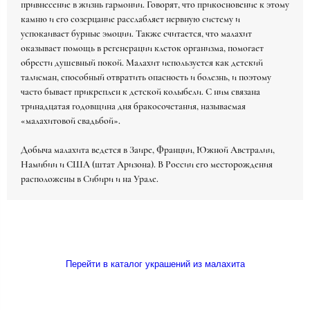
привнесение в жизнь гармонии. Говорят, что прикосновение к этому
камню и его созерцание расслабляет нервную систему и
успокаивает бурные эмоции. Также считается, что малахит
оказывает помощь в регенерации клеток организма, помогает
обрести душевный покой. Малахит используется как детский
талисман, способный отвратить опасность и болезнь, и поэтому
часто бывает прикреплен к детской колыбели. С ним связана
тринадцатая годовщина дня бракосочетания, называемая
«малахитовой свадьбой».
Добыча малахита ведется в Заире, Франции, Южной Австралии,
Намибии и США (штат Аризона). В России его месторождения
расположены в Сибири и на Урале.
Перейти в каталог украшений из малахита