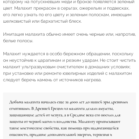
которому на потускневших меди и бронзе появляется зеленый
цвет. Малахит прекрасен в серьгах, ожерельях и подвесках,
его легко узнать по его цвету и зеленым полоскам, имеющим
шелковистый или бархатистый блеск.
Имитация малахита обычно имеет очень черные или, напротив,
белые полосы.
Малахит нуждается в особо бережном обращении, поскольку
он неустойчив к царапинам и резким ударам. Не стоит чистить
малахит ультразвуковым очистителем в домашних условиях;
при установке или ремонте ювелирных изделий с малахитом
следует беречь камень от источников нагрева.
Добыча малахита началась еще за 4000 лет до нашей эры древними
египтянами. В Древней Греции из малахита делали амулеты,
защищающие детей от испуга, а в Средние века его носили для
защиты от черной магии и колдовства. Малахиту приписывают
такие мистические свойства, как помощь при надвигающейся
опасности, придание дополнительной энергии, терпения и