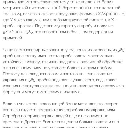
привычную метрическую систему тоже несложно. Если в
метрической системе за 100% берется 1000 г, то в каратной
только 24, из чего вытекает следующая формула X/24*1000 = Y,
где Y уже знакомая нам проба метрической системы, а X –
проба каратная. Подставим 9 каратную пробу и получим
9/24*1000 = 385, что говорит нам о большом содержании
примесей.
Чаще всего ювелирные золотые украшения изготовлены из 585
пробы, поскольку именно эта проба золота максимально
устойчива к износу, отлично поддается ювелирной обработке,
а по внешнему виду не уступает более высоким пробам.
Поэтому для ежедневного или частого ношения золотые
украшения с 585 пробой подходят лучше всего, ведь такие
изделия не потускнеют на солнце и не окислятся на воздухе, а
форму они могут иметь самую изящную.
Если вы являетесь поклонницей белых металлов, то, скорее
всего, вы отдаете предпочтение серебряным украшениям.
Серебро покорило сердца людей еще в незапамятные
времена: в Древнем Египте его ценили больше золота и оно
являлось символом принадлежности к элитным слоям