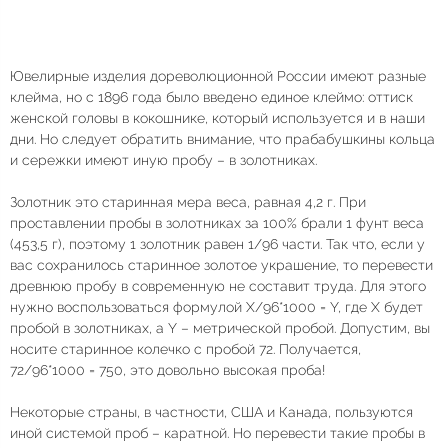
Ювелирные изделия дореволюционной России имеют разные
клейма, но с 1896 года было введено единое клеймо: оттиск
женской головы в кокошнике, который используется и в наши
дни. Но следует обратить внимание, что прабабушкины кольца
и сережки имеют иную пробу – в золотниках.
Золотник это старинная мера веса, равная 4,2 г. При
проставлении пробы в золотниках за 100% брали 1 фунт веса
(453,5 г), поэтому 1 золотник равен 1/96 части. Так что, если у
вас сохранилось старинное золотое украшение, то перевести
древнюю пробу в современную не составит труда. Для этого
нужно воспользоваться формулой Х/96*1000 = Y, где Х будет
пробой в золотниках, а Y – метрической пробой. Допустим, вы
носите старинное колечко с пробой 72. Получается,
72/96*1000 = 750, это довольно высокая проба!
Некоторые страны, в частности, США и Канада, пользуются
иной системой проб – каратной. Но перевести такие пробы в